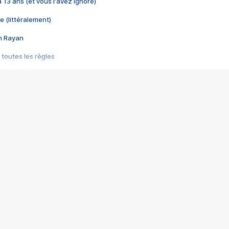
 a 13 ans (et vous l'avez ignoré)
e (littéralement)
im Rayan
 toutes les règles
s les jeux vidéo
us choquant de Rockstar ? - Le scandale BULLY
e plus moche de Steam
du RÊVE tourne au CAUCHEMAR
pendant 8 heures
it… à tort
umiliés par un jeu vidéo
ire - Final Fantasy 8
ti un empire - Age of Empires