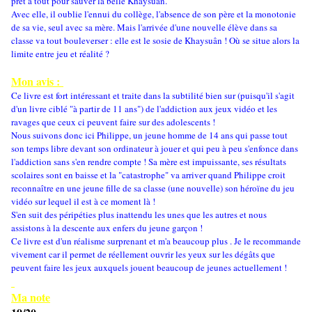
prêt à tout pour sauver la belle Khaysuân.
Avec elle, il oublie l'ennui du collège, l'absence de son père et la monotonie
de sa vie, seul avec sa mère. Mais l'arrivée d'une nouvelle élève dans sa
classe va tout bouleverser : elle est le sosie de Khaysuân ! Où se situe alors la
limite entre jeu et réalité ?
Mon avis :
Ce livre est fort intéressant et traite dans la subtilité bien sur (puisqu'il s'agit
d'un livre ciblé "à partir de 11 ans") de l'addiction aux jeux vidéo et les
ravages que ceux ci peuvent faire sur des adolescents !
Nous suivons donc ici Philippe, un jeune homme de 14 ans qui passe tout
son temps libre devant son ordinateur à jouer et qui peu à peu s'enfonce dans
l'addiction sans s'en rendre compte ! Sa mère est impuissante, ses résultats
scolaires sont en baisse et la "catastrophe" va arriver quand Philippe croit
reconnaître en une jeune fille de sa classe (une nouvelle) son héroïne du jeu
vidéo sur lequel il est à ce moment là !
S'en suit des péripéties plus inattendu les unes que les autres et nous
assistons à la descente aux enfers du jeune garçon !
Ce livre est d'un réalisme surprenant et m'a beaucoup plus . Je le recommande
vivement car il permet de réellement ouvrir les yeux sur les dégâts que
peuvent faire les jeux auxquels jouent beaucoup de jeunes actuellement !
Ma note