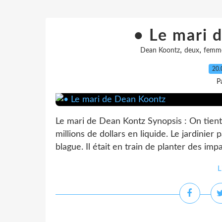
• Le mari 
,
,
Dean Koontz
deux
femm
20.
P
Le mari de Dean Kontz Synopsis : On tien
millions de dollars en liquide. Le jardinier
blague. Il était en train de planter des impa
L