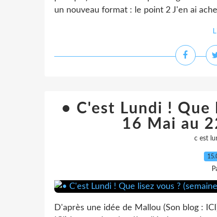
un nouveau format : le point 2 J'en ai achet
L
• C'est Lundi ! Que 
16 Mai au 2
c est lu
15.
P
D'après une idée de Mallou (Son blog : ICI