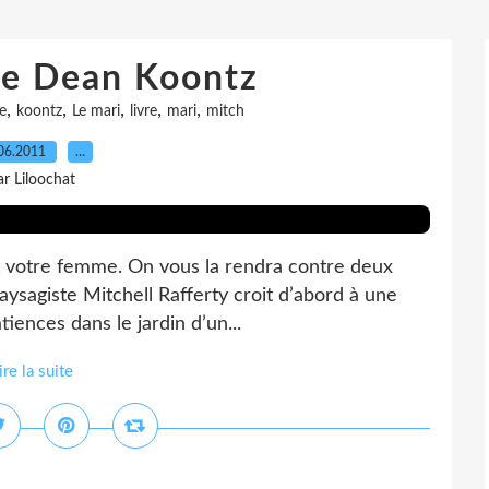
de Dean Koontz
,
,
,
,
,
e
koontz
Le mari
livre
mari
mitch
06.2011
…
ar Liloochat
t votre femme. On vous la rendra contre deux
 paysagiste Mitchell Rafferty croit d’abord à une
tiences dans le jardin d’un...
ire la suite