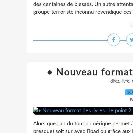
des centaines de blessés. Un autre attent
groupe terroriste inconnu revendique ces 
L
• Nouveau format d
,
,
direz
livre
16.
P
Alors que l'air du tout numérique permet 
presque) soit sur avec l'ipad ou grâce aux l