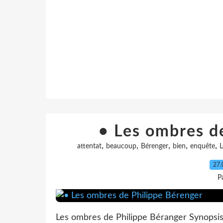
• Les ombres d
,
,
,
,
,
attentat
beaucoup
Bérenger
bien
enquête
L
27.
P
Les ombres de Philippe Béranger Synopsis :