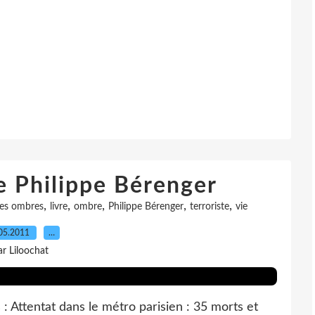
e Philippe Bérenger
,
,
,
,
,
es ombres
livre
ombre
Philippe Bérenger
terroriste
vie
05.2011
…
ar Liloochat
 Attentat dans le métro parisien : 35 morts et