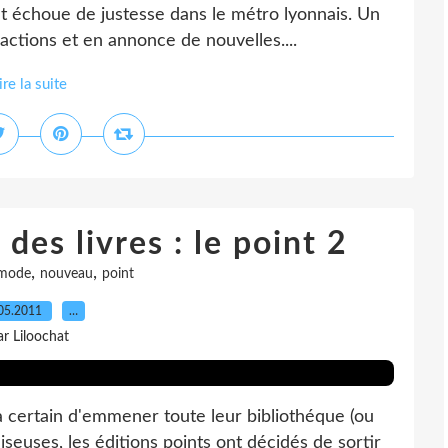
at échoue de justesse dans le métro lyonnais. Un
actions et en annonce de nouvelles....
ire la suite
es livres : le point 2
,
,
mode
nouveau
point
05.2011
…
ar Liloochat
à certain d'emmener toute leur bibliothéque (ou
iseuses, les éditions points ont décidés de sortir