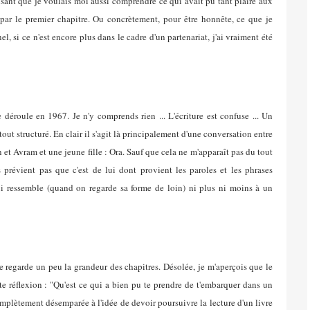
sant que je voulais moi aussi comprendre ce qui avait pu tant plaire aux
e par le premier chapitre. Ou concrètement, pour être honnête, ce que je
 si ce n'est encore plus dans le cadre d'un partenariat, j'ai vraiment été
se déroule en 1967. Je n'y comprends rien ... L'écriture est confuse ... Un
out structuré. En clair il s'agit là principalement d'une conversation entre
an et Avram et une jeune fille : Ora. Sauf que cela ne m'apparaît pas du tout
 prévient pas que c'est de lui dont provient les paroles et les phrases
 qui ressemble (quand on regarde sa forme de loin) ni plus ni moins à un
e regarde un peu la grandeur des chapitres. Désolée, je m'aperçois que le
tte réflexion : "Qu'est ce qui a bien pu te prendre de t'embarquer dans un
mplètement désemparée à l'idée de devoir poursuivre la lecture d'un livre