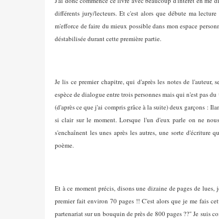
J'ai donc commencé ce livre avec beaucoup d'intérêt en me di
différents jury/lecteurs. Et c'est alors que débute ma lectur
m'efforce de faire du mieux possible dans mon espace personnel,
déstabilisée durant cette première partie.
Je lis ce premier chapitre, qui d'après les notes de l'auteur, 
espèce de dialogue entre trois personnes mais qui n'est pas du t
(d'après ce que j'ai compris grâce à la suite) deux garçons : Il
si clair sur le moment. Lorsque l'un d'eux parle on ne nous
s'enchaînent les unes après les autres, une sorte d'écriture
poème.
Et à ce moment précis, disons une dizaine de pages de lues, j
premier fait environ 70 pages !! C'est alors que je me fais ce
partenariat sur un bouquin de près de 800 pages ??" Je suis co