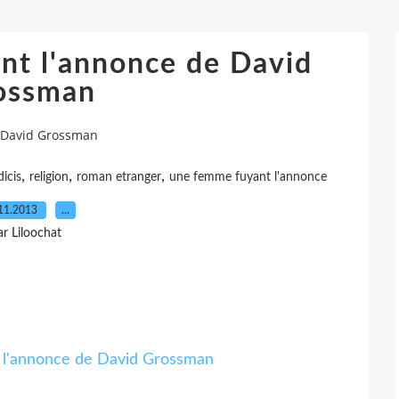
nt l'annonce de David
ossman
 David Grossman
,
,
,
icis
religion
roman etranger
une femme fuyant l'annonce
11.2013
…
ar Liloochat