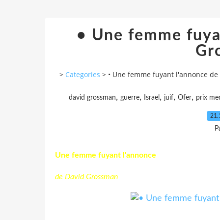
• Une femme fuya
Gr
>
Categories
>
• Une femme fuyant l'annonce de
,
,
,
,
,
david grossman
guerre
Israel
juif
Ofer
prix med
21.
P
Une femme fuyant l'annonce
de David Grossman