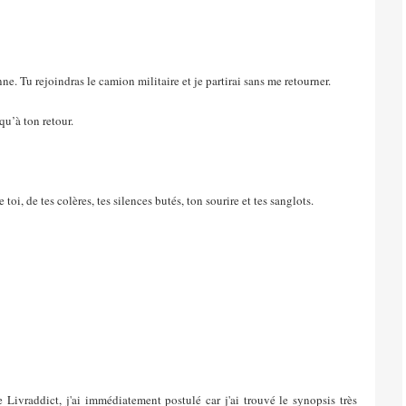
ne. Tu rejoindras le camion militaire et je partirai sans me retourner.
qu’à ton retour.
oi, de tes colères, tes silences butés, ton sourire et tes sanglots.
 Livraddict, j'ai immédiatement postulé car j'ai trouvé le synopsis très