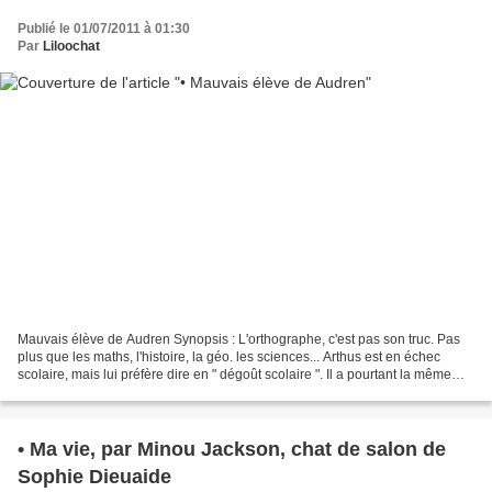
Publié le 01/07/2011 à 01:30
Par
Liloochat
Mauvais élève de Audren Synopsis : L'orthographe, c'est pas son truc. Pas
plus que les maths, l'histoire, la géo. les sciences... Arthus est en échec
scolaire, mais lui préfère dire en " dégoût scolaire ". Il a pourtant la même
soif d'apprendre qu'un...
• Ma vie, par Minou Jackson, chat de salon de
Sophie Dieuaide