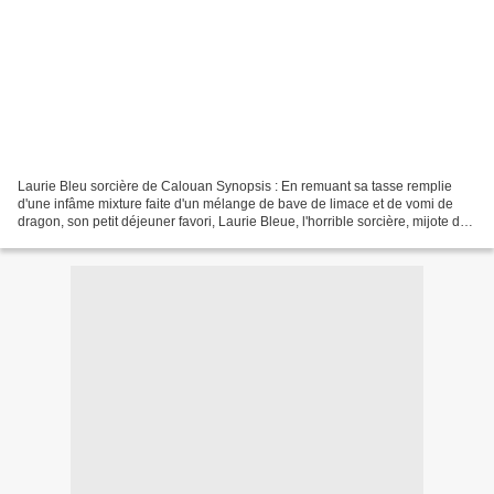
Laurie Bleu sorcière de Calouan Synopsis : En remuant sa tasse remplie
d'une infâme mixture faite d'un mélange de bave de limace et de vomi de
dragon, son petit déjeuner favori, Laurie Bleue, l'horrible sorcière, mijote de
monstrueux sortilèges et d'effroyables...