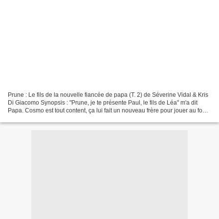
Prune : Le fils de la nouvelle fiancée de papa (T. 2) de Séverine Vidal & Kris
Di Giacomo Synopsis : "Prune, je te présente Paul, le fils de Léa" m'a dit
Papa. Cosmo est tout content, ça lui fait un nouveau frère pour jouer au foot.
Moi, j'attends de...