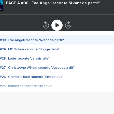
FACE A #30 : Eve Angeli raconte "Avant de partir"
#30 : Eve Angeli raconte "Avant de partir"
#29 : MC Solaar raconte "Bouge de là"
28 : Lorie raconte "Je vais vite"
#27 : Christophe Willem raconte "Jacques a dit"
#26 : Chimène Badi raconte "Entre nous"
#25 : Indochine raconte "3e sexe"
#24 : Zaho raconte "C'est chelou"
#23 : Patrick Bruel raconte "Au café des délices"
#22 : Kyo raconte "Le chemin"