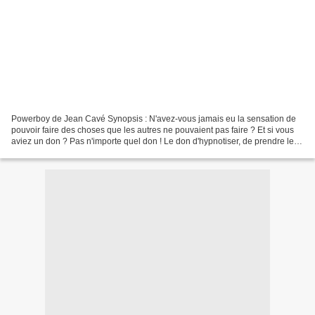
Powerboy de Jean Cavé Synopsis : N'avez-vous jamais eu la sensation de
pouvoir faire des choses que les autres ne pouvaient pas faire ? Et si vous
aviez un don ? Pas n'importe quel don ! Le don d'hypnotiser, de prendre le
contrôle sur vos amis, votre...