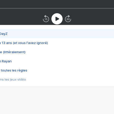
 DayZ
 a 13 ans (et vous l'avez ignoré)
e (littéralement)
im Rayan
 toutes les règles
s les jeux vidéo
us choquant de Rockstar ? - Le scandale BULLY
e plus moche de Steam
du RÊVE tourne au CAUCHEMAR