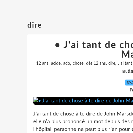
dire
• J'ai tant de ch
Ma
,
,
,
,
,
,
12 ans
acide
ado
chose
dès 12 ans
dire
J'ai tan
muti
09.
P
J'ai tant de chose à te dire de John Marsde
elle n'a plus prononcé un mot depuis des 
l'hôpital, personne ne peut plus rien pour 