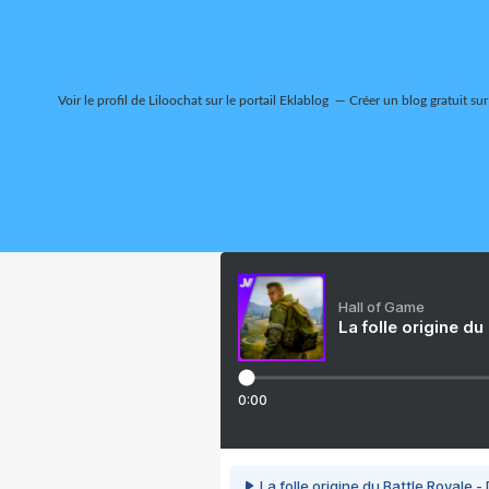
Voir le profil de
Liloochat
sur le portail Eklablog
Créer un blog gratuit su
Hall of Game
La folle origine du
0:00
La folle origine du Battle Royale -