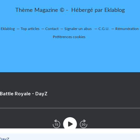
Thème Magazine © - Hébergé par
Eklablog
r Eklablog
Top articles
Contact
Signaler un abus
C.G.U.
Rémunération e
Préférences cookies
 Battle Royale - DayZ
 DayZ