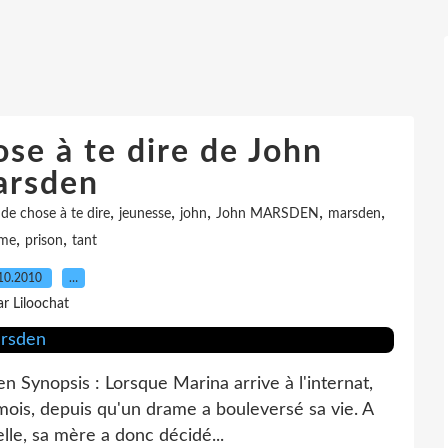
ose à te dire de John
rsden
,
,
,
,
,
t de chose à te dire
jeunesse
john
John MARSDEN
marsden
,
,
sme
prison
tant
10.2010
…
ar Liloochat
n Synopsis : Lorsque Marina arrive à l'internat,
mois, depuis qu'un drame a bouleversé sa vie. A
elle, sa mère a donc décidé...