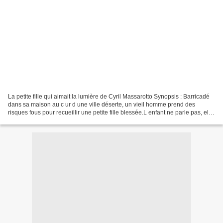
La petite fille qui aimait la lumière de Cyril Massarotto Synopsis : Barricadé
dans sa maison au c ur d une ville déserte, un vieil homme prend des
risques fous pour recueillir une petite fille blessée.L enfant ne parle pas, elle
ne prononce qu un mot...